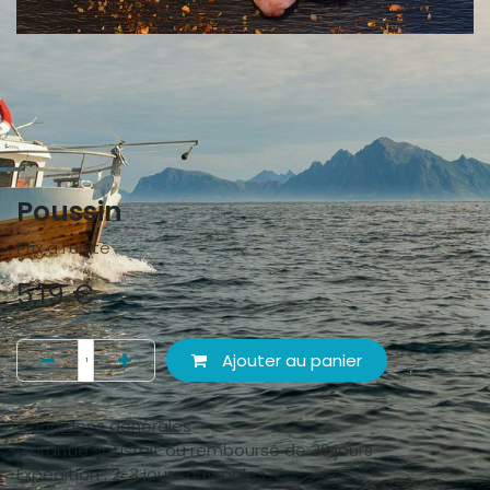
Poussin
Prix à l'unité
5,19
€
Ajouter au panier
Conditions générales
Garantie satisfait ou remboursé de 30 jours
Expédition : 2-3 jours ouvrables